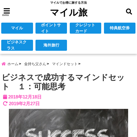
マイルでお得に旅する方法
マイル旅
menu
ポイントサ
クレジット
マイル
特典航空券
イト
カード
ビジネスク
海外旅行
ラス
ホーム
金持ち父さん
マインドセット
ビジネスで成功するマインドセッ
ト １：可能思考
2018年12月18日
2019年2月27日