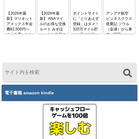
【2026年最
【2026年最
ポイントサイト
アシアナ航空
新】マリオット
新】 ANAマイ
に「とりあえず
ビジネスクラス
アメックス年会
ルのお得な交換
登録」はダメ！
搭乗記 ソウル
費82,500円へ
ルート みずほ
320万マイル貯
（金浦）から東
の大改悪。それ
ルートと代替え
めた私の結論
京（羽田）
でも私が「まだ
ルート
OZ1045便
持っていない
A333 機内食と
人」に今こそと
シートを徹底解
勧める理由
説
電子書籍 amazon kindle