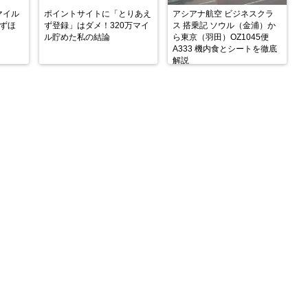
マイル
ポイントサイトに「とりあえ
アシアナ航空 ビジネスクラ
みずほ
ず登録」はダメ！320万マイ
ス 搭乗記 ソウル（金浦）か
ル貯めた私の結論
ら東京（羽田）OZ1045便
A333 機内食とシートを徹底
解説