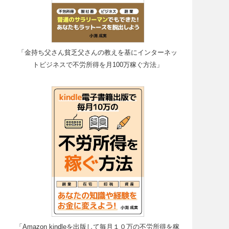
「金持ち父さん貧乏父さんの教えを基にインターネッ
トビジネスで不労所得を月100万稼ぐ方法」
「Amazon kindleを出版して毎月１０万の不労所得を稼