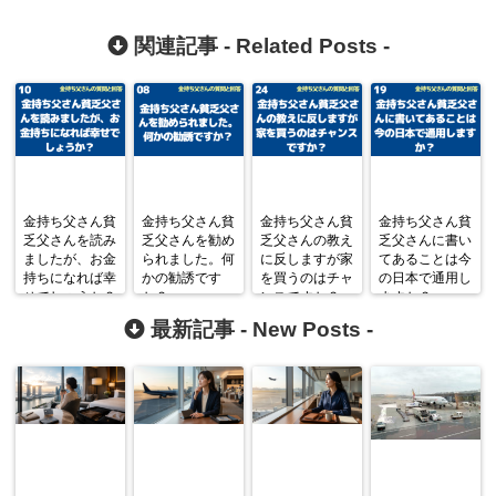
関連記事 -
Related Posts
-
金持ち父さん貧
金持ち父さん貧
金持ち父さん貧
金持ち父さん貧
乏父さんを読み
乏父さんを勧め
乏父さんの教え
乏父さんに書い
ましたが、お金
られました。何
に反しますが家
てあることは今
持ちになれば幸
かの勧誘です
を買うのはチャ
の日本で通用し
せでしょうか？
か？
ンスですか？
ますか？
最新記事 -
New Posts
-