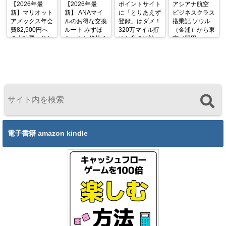
【2026年最
【2026年最
ポイントサイト
アシアナ航空
新】マリオット
新】 ANAマイ
に「とりあえず
ビジネスクラス
アメックス年会
ルのお得な交換
登録」はダメ！
搭乗記 ソウル
費82,500円へ
ルート みずほ
320万マイル貯
（金浦）から東
の大改悪。それ
ルートと代替え
めた私の結論
京（羽田）
でも私が「まだ
ルート
OZ1045便
持っていない
A333 機内食と
人」に今こそと
シートを徹底解
勧める理由
説
電子書籍 amazon kindle