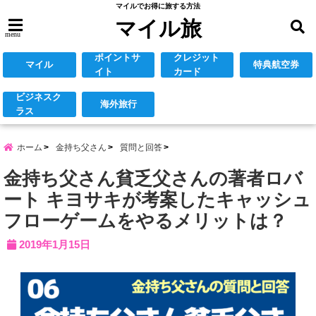
マイルでお得に旅する方法
マイル旅
menu
ポイントサ
クレジット
マイル
特典航空券
イト
カード
ビジネスク
海外旅行
ラス
ホーム
金持ち父さん
質問と回答
金持ち父さん貧乏父さんの著者ロバ
ート キヨサキが考案したキャッシュ
フローゲームをやるメリットは？
2019年1月15日