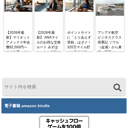
【2026年最
【2026年最
ポイントサイト
アシアナ航空
新】マリオット
新】 ANAマイ
に「とりあえず
ビジネスクラス
アメックス年会
ルのお得な交換
登録」はダメ！
搭乗記 ソウル
費82,500円へ
ルート みずほ
320万マイル貯
（金浦）から東
の大改悪。それ
ルートと代替え
めた私の結論
京（羽田）
でも私が「まだ
ルート
OZ1045便
持っていない
A333 機内食と
人」に今こそと
シートを徹底解
勧める理由
説
電子書籍 amazon kindle