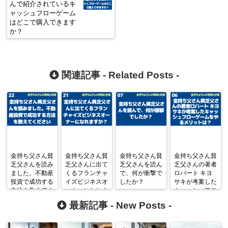
んで紹介されているキ
ャッシュフローゲーム
はどこで購入できます
か？
関連記事 -
Related Posts
-
金持ち父さん貧
金持ち父さん貧
金持ち父さん貧
金持ち父さん貧
乏父さんを読み
乏父さんに出て
乏父さんを読ん
乏父さんの著者
ました。不動産
くるフランチャ
で、何が衝撃で
ロバート キヨ
投資で成功する
イズビジネスオ
したか？
サキが考案した
方法を教えてく
ーナーになれま
キャッシュフロ
ださい
すか？
ーゲームをやる
最新記事 -
New Posts
-
メリットは？