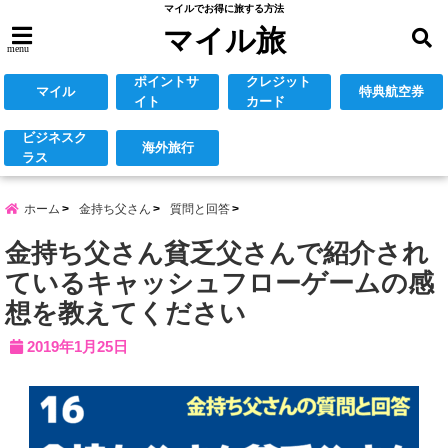
マイルでお得に旅する方法
マイル旅
menu
ポイントサ
クレジット
マイル
特典航空券
イト
カード
ビジネスク
海外旅行
ラス
ホーム
金持ち父さん
質問と回答
金持ち父さん貧乏父さんで紹介され
ているキャッシュフローゲームの感
想を教えてください
2019年1月25日