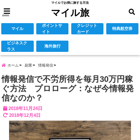
マイルでお得に旅する方法
マイル旅
menu
ポイントサ
クレジット
マイル
特典航空券
イト
カード
ビジネスク
海外旅行
ラス
ホーム
副業
情報発信
情報発信で不労所得を毎月30万円稼
ぐ方法 プロローグ：なぜ今情報発
信なのか？
2018年11月24日
2018年12月4日