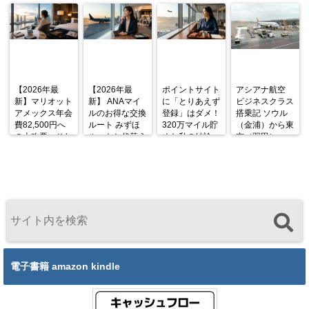
【2026年最
【2026年最
ポイントサイト
アシアナ航空
新】マリオット
新】 ANAマイ
に「とりあえず
ビジネスクラス
アメックス年会
ルのお得な交換
登録」はダメ！
搭乗記 ソウル
費82,500円へ
ルート みずほ
320万マイル貯
（金浦）から東
の大改悪。それ
ルートと代替え
めた私の結論
京（羽田）
でも私が「まだ
ルート
OZ1045便
持っていない
A333 機内食と
人」に今こそと
シートを徹底解
勧める理由
説
電子書籍 amazon kindle