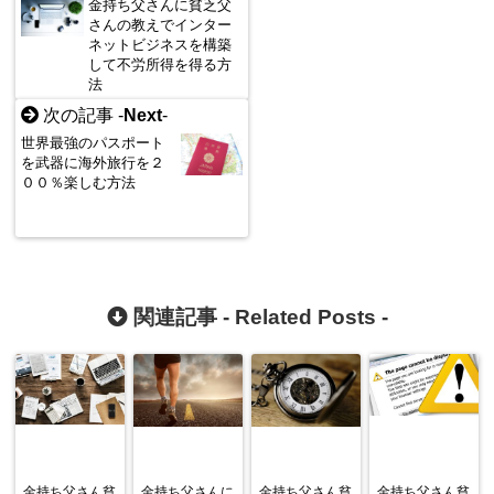
金持ち父さんに貧乏父
さんの教えでインター
ネットビジネスを構築
して不労所得を得る方
法
次の記事 -
Next
-
世界最強のパスポート
を武器に海外旅行を２
００％楽しむ方法
関連記事 -
Related Posts
-
金持ち父さん貧
金持ち父さんに
金持ち父さん貧
金持ち父さん貧