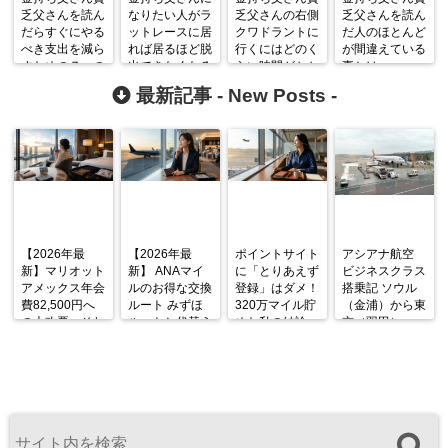
乏父さんを読ん
なりたい人がラ
乏父さんの右側
乏父さんを読ん
だらすぐにやる
ットレースに居
クワドラントに
だ人のほとんど
べき支出を減ら
れば居るほど脱
行くにはどのく
が間違えている
すための７つの
出できなくなる
らい時間がかか
事とは
方法
５つの罠
るか？
最新記事 -
New Posts
-
【2026年最
【2026年最
ポイントサイト
アシアナ航空
新】マリオット
新】 ANAマイ
に「とりあえず
ビジネスクラス
アメックス年会
ルのお得な交換
登録」はダメ！
搭乗記 ソウル
費82,500円へ
ルート みずほ
320万マイル貯
（金浦）から東
の大改悪。それ
ルートと代替え
めた私の結論
京（羽田）
でも私が「まだ
ルート
OZ1045便
持っていない
A333 機内食と
人」に今こそと
シートを徹底解
勧める理由
説