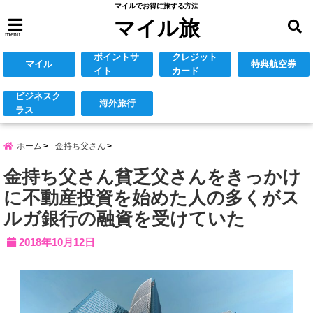
マイルでお得に旅する方法
マイル旅
menu
ポイントサ
クレジット
マイル
特典航空券
イト
カード
ビジネスク
海外旅行
ラス
ホーム
金持ち父さん
金持ち父さん貧乏父さんをきっかけ
に不動産投資を始めた人の多くがス
ルガ銀行の融資を受けていた
2018年10月12日