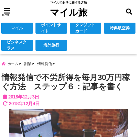
マイルでお得に旅する方法
マイル旅
menu
ポイントサ
クレジット
マイル
特典航空券
イト
カード
ビジネスク
海外旅行
ラス
ホーム
副業
情報発信
情報発信で不労所得を毎月30万円稼
ぐ方法 ステップ６：記事を書く
2018年12月3日
2018年12月4日