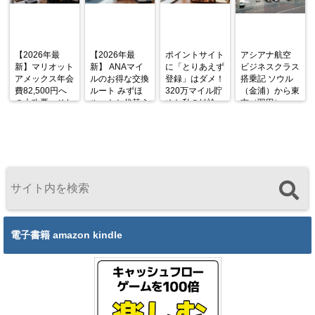
【2026年最
【2026年最
ポイントサイト
アシアナ航空
新】マリオット
新】 ANAマイ
に「とりあえず
ビジネスクラス
アメックス年会
ルのお得な交換
登録」はダメ！
搭乗記 ソウル
費82,500円へ
ルート みずほ
320万マイル貯
（金浦）から東
の大改悪。それ
ルートと代替え
めた私の結論
京（羽田）
でも私が「まだ
ルート
OZ1045便
持っていない
A333 機内食と
人」に今こそと
シートを徹底解
勧める理由
説
電子書籍 amazon kindle