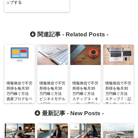
ップする
関連記事 -
Related Posts
-
情報発信で不労
情報発信で不労
情報発信で不労
情報発信で不労
所得を毎月30
所得を毎月30
所得を毎月30
所得を毎月30
万円稼ぐ方法
万円稼ぐ方法
万円稼ぐ方法
万円稼ぐ方法
資産ブログをベ
ビジネスモデル
ステップ３：キ
ステップ７：記
ースにビジネス
の戦略
ーワード選定す
事をアップする
モデルを作る
る
最新記事 -
New Posts
-