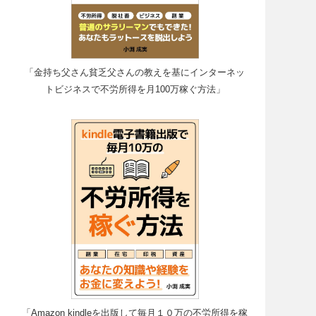
「金持ち父さん貧乏父さんの教えを基にインターネッ
トビジネスで不労所得を月100万稼ぐ方法」
「Amazon kindleを出版して毎月１０万の不労所得を稼