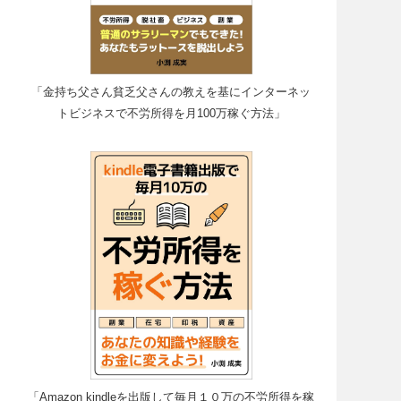
「金持ち父さん貧乏父さんの教えを基にインターネッ
トビジネスで不労所得を月100万稼ぐ方法」
「Amazon kindleを出版して毎月１０万の不労所得を稼